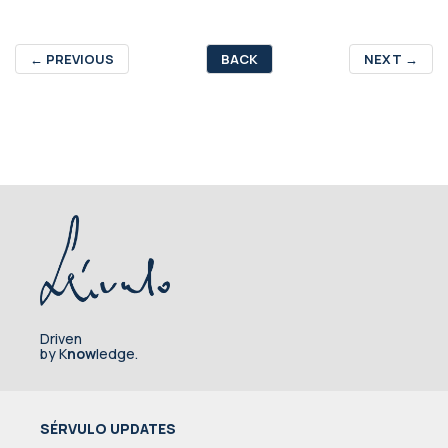
←
PREVIOUS
BACK
NEXT
→
Driven
by K
now
ledge.
SÉRVULO UPDATES