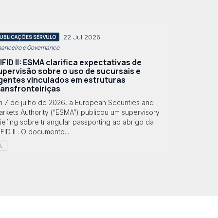
22 Jul 2026
UBLICAÇÕES SÉRVULO
nanceiro e Governance
IFID II: ESMA clarifica expectativas de
upervisão sobre o uso de sucursais e
gentes vinculados em estruturas
ransfronteiriças
m 7 de julho de 2026, a European Securities and
rkets Authority (“ESMA”) publicou um supervisory
iefing sobre triangular passporting ao abrigo da
FID II . O documento...