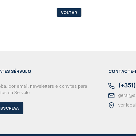
VOLTAR
ATES SÉRVULO
CONTACTE-
(+351)
ba, por email, newsletters e convites para
tos da Sérvulo
geral@s
ver loca
BSCREVA