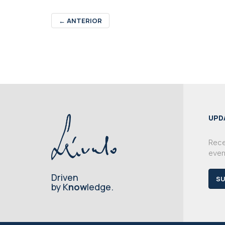
←
ANTERIOR
UPD
Rece
even
Driven
SU
by K
now
ledge.