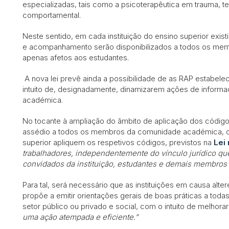
especializadas, tais como a psicoterapêutica em trauma, ter
comportamental.
Neste sentido, em cada instituição do ensino superior exis
e acompanhamento serão disponibilizados a todos os me
apenas afetos aos estudantes.
A nova lei prevê ainda a possibilidade de as RAP estabel
intuito de, designadamente, dinamizarem ações de informa
académica.
No tocante à ampliação do âmbito de aplicação dos códig
assédio a todos os membros da comunidade académica, o d
superior apliquem os respetivos códigos, previstos na
Lei 
trabalhadores, independentemente do vínculo jurídico q
convidados da instituição, estudantes e demais membro
Para tal, será necessário que as instituições em causa alt
propõe a emitir orientações gerais de boas práticas a todas
setor público ou privado e social, com o intuito de melho
uma ação atempada e eficiente.”