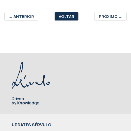
←
ANTERIOR
VOLTAR
PRÓXIMO
→
Driven
by K
now
ledge.
UPDATES SÉRVULO