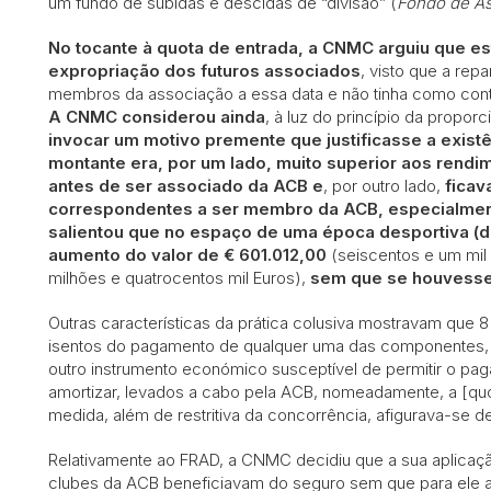
um fundo de subidas e descidas de “divisão” (
Fondo de A
No tocante à quota de entrada, a CNMC arguiu que 
expropriação dos futuros associados
, visto que a rep
membros da associação a essa data e não tinha como cont
A CNMC considerou ainda
, à luz do princípio da propor
invocar um motivo premente que justificasse a exist
montante era, por um lado, muito superior aos rendi
antes de ser associado da ACB e
, por outro lado,
ficav
correspondentes a ser membro da ACB, especialme
salientou que no espaço de uma época desportiva (de
aumento do valor de € 601.012,00
(seiscentos e um mil
milhões e quatrocentos mil Euros),
sem que se houvesse m
Outras características da prática colusiva mostravam que 
isentos do pagamento de qualquer uma das componentes, a
outro instrumento económico susceptível de permitir o p
amortizar, levados a cabo pela ACB, nomeadamente, a [quo
medida, além de restritiva da concorrência, afigurava-se 
Relativamente ao FRAD, a CNMC decidiu que a sua aplicaçã
clubes da ACB beneficiavam do seguro sem que para ele al