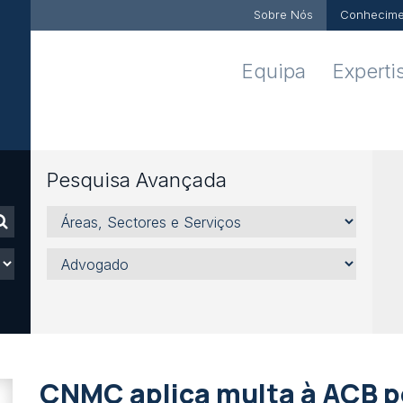
Sobre Nós
Conhecime
Equipa
Experti
Pesquisa Avançada
Áreas,
Sectores
e
Advogado
Serviços
CNMC aplica multa à ACB p