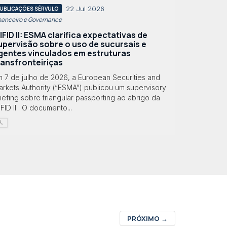
22 Jul 2026
UBLICAÇÕES SÉRVULO
nanceiro e Governance
IFID II: ESMA clarifica expectativas de
upervisão sobre o uso de sucursais e
gentes vinculados em estruturas
ransfronteiriças
m 7 de julho de 2026, a European Securities and
rkets Authority (“ESMA”) publicou um supervisory
iefing sobre triangular passporting ao abrigo da
FID II . O documento...
PRÓXIMO
→