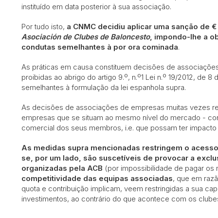
instituído em data posterior à sua associação.
Por tudo isto,
a CNMC decidiu aplicar uma sanção de € 
Asociación de Clubes de Baloncesto
, impondo-lhe a ob
condutas semelhantes à por ora cominada
.
As práticas em causa constituem decisões de associaçõe
proibidas ao abrigo do artigo 9.º, n.º1 Lei n.º 19/2012, de 
semelhantes à formulação da lei espanhola supra.
As decisões de associações de empresas muitas vezes reve
empresas que se situam ao mesmo nível do mercado - conco
comercial dos seus membros, i.e. que possam ter impact
As medidas supra mencionadas restringem o acesso
se, por um lado, são suscetíveis de provocar a exc
organizadas pela ACB
(por impossibilidade de pagar os
competitividade das equipas associadas
, que em raz
quota e contribuição implicam, veem restringidas a sua ca
investimentos, ao contrário do que acontece com os clube