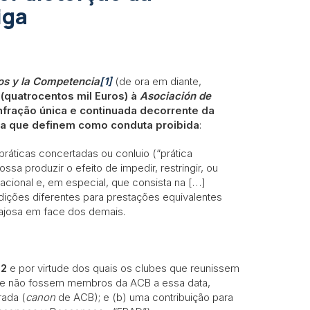
iga
os y la Competencia
[1]
(de ora em diante,
(quatrocentos mil Euros) à
Asociación de
nfração única e continuada decorrente da
ola que definem como conduta proibida
:
práticas concertadas ou conluio (“prática
sa produzir o efeito de impedir, restringir, ou
acional e, em especial, que consista na […]
dições diferentes para prestações equivalentes
ajosa em face dos demais.
92
e por virtude dos quais os clubes que reunissem
B e não fossem membros da ACB a essa data,
rada (
canon
de ACB); e (b) uma contribuição para