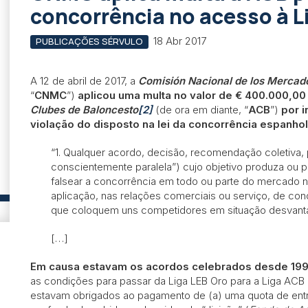
concorrência no acesso à L
18 Abr 2017
PUBLICAÇÕES SÉRVULO
A 12 de abril de 2017, a
Comisión Nacional de los Mercad
“
CNMC
”)
aplicou uma multa no valor de € 400.000,00 
Clubes de Baloncesto
[2]
(de ora em diante, “
ACB
”)
por i
violação do disposto na lei da concorrência espanh
“1. Qualquer acordo, decisão, recomendação coletiva, 
conscientemente paralela”) cujo objetivo produza ou pos
falsear a concorrência em todo ou parte do mercado n
aplicação, nas relações comerciais ou serviço, de con
que coloquem uns competidores em situação desvant
[…]
Em causa estavam os acordos celebrados desde 19
as condições para passar da Liga LEB Oro para a Liga AC
estavam obrigados ao pagamento de (a) uma quota de ent