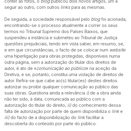
conter as fotos, o
blog
publicou dois novos artigos, um a
seguir ao outro, com outros
links
para as mesmas.
De seguida, a sociedade responsável pelo
blog
foi acionada,
encontrando-se o processo atualmente a correr os seus
termos no Tribunal Supremo dos Países Baixos, que
suspendeu a instância e submeteu ao Tribunal de Justiça
questões prejudiciais, tendo em vista saber, em resumo, se,
e em que circunstâncias, o facto de se colocar num
website
uma hiperligação para obras protegidas, disponíveis numa
outra página, sem a autorização do titular dos direitos de
autor, é ato de «
comunicação ao público
» na aceção da
Diretiva, e se, portanto, constitui uma violação de direitos de
autor. Refira-se que cabe ao(s) titular(es) destes direitos
autorizar ou proibir qualquer comunicação ao público das
suas obras. Questiona ainda a relevância
i)
de a obra ainda
não ter sido, à data, comunicada ao público com a
autorização do titular do direito,
ii)
do conhecimento dessa
falta de autorização por parte de quem disponibiliza o
link
e
iii)
do facto de a disponibilização do
link
facilitar a
descoberta do conteúdo por parte do público.