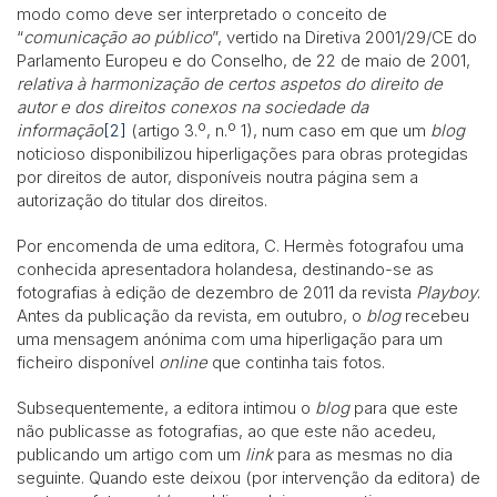
modo como deve ser interpretado o conceito de
“
comunicação ao público
”, vertido na Diretiva 2001/29/CE do
Parlamento Europeu e do Conselho, de 22 de maio de 2001,
relativa à harmonização de certos aspetos do direito de
autor e dos direitos conexos na sociedade da
informação
[2]
(artigo 3.º, n.º 1), num caso em que um
blog
noticioso disponibilizou hiperligações para obras protegidas
por direitos de autor, disponíveis noutra página sem a
autorização do titular dos direitos.
Por encomenda de uma editora, C. Hermès fotografou uma
conhecida apresentadora holandesa, destinando-se as
fotografias à edição de dezembro de 2011 da revista
Playboy
.
Antes da publicação da revista, em outubro, o
blog
recebeu
uma mensagem anónima com uma hiperligação para um
ficheiro disponível
online
que continha tais fotos.
Subsequentemente, a editora intimou o
blog
para que este
não publicasse as fotografias, ao que este não acedeu,
publicando um artigo com um
link
para as mesmas no dia
seguinte. Quando este deixou (por intervenção da editora) de