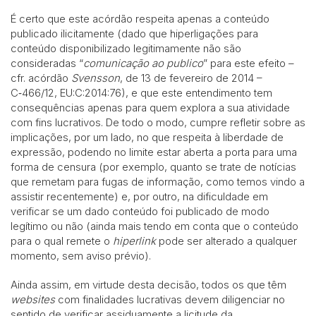
É certo que este acórdão respeita apenas a conteúdo
publicado ilicitamente (dado que hiperligações para
conteúdo disponibilizado legitimamente não são
consideradas “
comunicação ao publico
” para este efeito –
cfr. acórdão
Svensson
, de 13 de fevereiro de 2014 –
C‑466/12, EU:C:2014:76), e que este entendimento tem
consequências apenas para quem explora a sua atividade
com fins lucrativos. De todo o modo, cumpre refletir sobre as
implicações, por um lado, no que respeita à liberdade de
expressão, podendo no limite estar aberta a porta para uma
forma de censura (por exemplo, quanto se trate de notícias
que remetam para fugas de informação, como temos vindo a
assistir recentemente) e, por outro, na dificuldade em
verificar se um dado conteúdo foi publicado de modo
legítimo ou não (ainda mais tendo em conta que o conteúdo
para o qual remete o
hiperlink
pode ser alterado a qualquer
momento, sem aviso prévio).
Ainda assim, em virtude desta decisão, todos os que têm
websites
com finalidades lucrativas devem diligenciar no
sentido de verificar assiduamente a licitude da