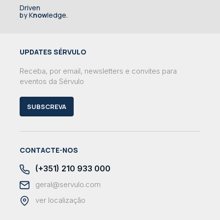
Driven
by K
now
ledge.
UPDATES SÉRVULO
Receba, por email, newsletters e convites para
eventos da Sérvulo
SUBSCREVA
CONTACTE-NOS
(+351) 210 933 000
geral@servulo.com
ver localização