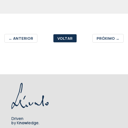
←
ANTERIOR
VOLTAR
PRÓXIMO
→
Driven
by K
now
ledge.