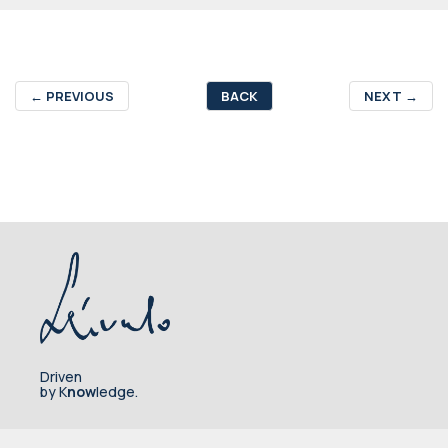
←
PREVIOUS
BACK
NEXT
→
Driven
by K
now
ledge.