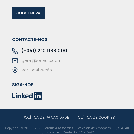
SUBSCREVA
CONTACTE-NOS
(+351) 210 933 000
geral@servulo.com
ver localização
SIGA-NOS
|
POLÍTICA DE PRIVACIDADE
POLÍTICA DE COOKIES
Copyright © 2015 - 2026 Sérvulo & Associados - Sociedade de Advogados, SP, S.A. All
rights reserved. Created by
SOFTWAY
.