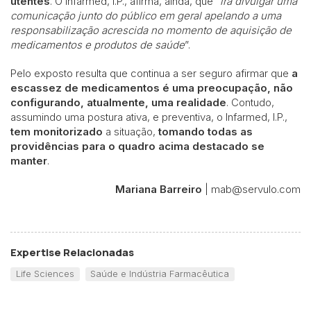
utentes
. O Infarmed, I.P., afirma, ainda, que “
irá divulgar uma
comunicação junto do público em geral apelando a uma
responsabilização acrescida no momento de aquisição de
medicamentos e produtos de saúde
”.
Pelo exposto resulta que continua a ser seguro afirmar que
a
escassez de medicamentos é uma preocupação, não
configurando, atualmente, uma realidade
. Contudo,
assumindo uma postura ativa, e preventiva, o Infarmed, I.P.,
tem monitorizado
a situação,
tomando todas as
providências para o quadro acima destacado se
manter
.
Mariana Barreiro
| mab@servulo.com
Expertise Relacionadas
Life Sciences
Saúde e Indústria Farmacêutica