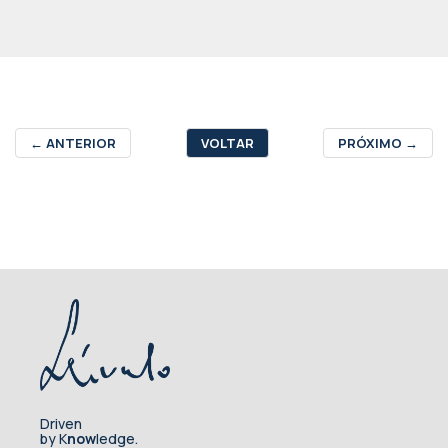
←
ANTERIOR
VOLTAR
PRÓXIMO
→
Driven
by K
now
ledge.