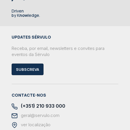
Driven
by K
now
ledge.
UPDATES SÉRVULO
Receba, por email, newsletters e convites para
eventos da Sérvulo
SUBSCREVA
CONTACTE-NOS
(+351) 210 933 000
geral@servulo.com
ver localização