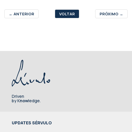
←
ANTERIOR
VOLTAR
PRÓXIMO
→
Driven
by K
now
ledge.
UPDATES SÉRVULO