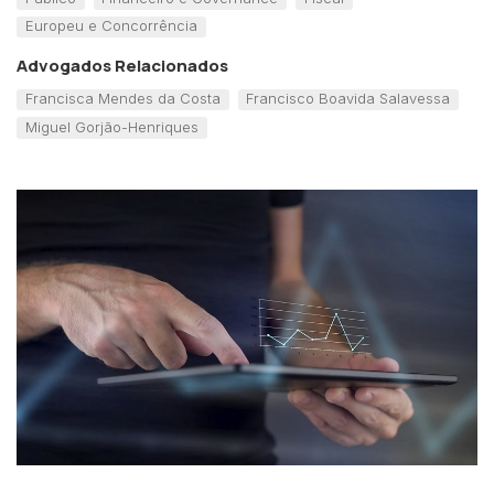
Europeu e Concorrência
Advogados Relacionados
Francisca Mendes da Costa
Francisco Boavida Salavessa
Miguel Gorjão-Henriques