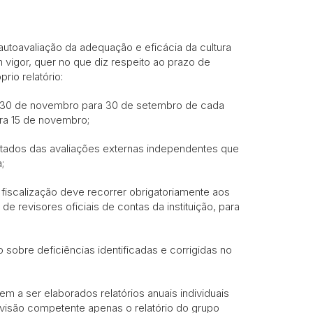
e autoavaliação da adequação e eficácia da cultura
 vigor, quer no que diz respeito ao prazo de
rio relatório:
de 30 de novembro para 30 de setembro de cada
ra 15 de novembro;
ultados das avaliações externas independentes que
;
iscalização deve recorrer obrigatoriamente aos
de revisores oficiais de contas da instituição, para
o sobre deficiências identificadas e corrigidas no
m a ser elaborados relatórios anuais individuais
ervisão competente apenas o relatório do grupo