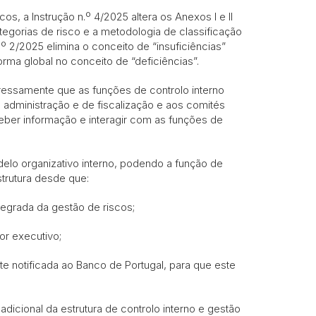
os, a Instrução n.º 4/2025 altera os Anexos I e II
ategorias de risco e a metodologia de classificação
.º 2/2025 elimina o conceito de “insuficiências”
rma global no conceito de “deficiências”.
ressamente que as funções de controlo interno
 administração e de fiscalização e aos comités
eber informação e interagir com as funções de
odelo organizativo interno, podendo a função de
trutura desde que:
egrada da gestão de riscos;
r executivo;
te notificada ao Banco de Portugal, para que este
dicional da estrutura de controlo interno e gestão