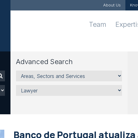
About Us
Kno
Team
Expert
Advanced Search
Areas,
Sectors
and
Lawyer
Services
Banco de Portugal atualiz