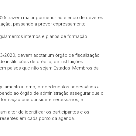
/2025 trazem maior pormenor ao elenco de deveres
ização, passando a prever expressamente:
gulamentos internos e planos de formação
.º 3/2020, devem adotar um órgão de fiscalização
e instituições de crédito, de instituições
e em países que não sejam Estados-Membros da
egulamento interno, procedimentos necessários a
bendo ao órgão de administração assegurar que o
informação que considere necessários; e
m a ter de identificar os participantes e os
resentes em cada ponto da agenda.