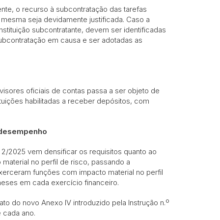
nte, o recurso à subcontratação das tarefas
a mesma seja devidamente justificada. Caso a
tituição subcontratante, devem ser identificadas
subcontratação em causa e ser adotadas as
visores oficiais de contas passa a ser objeto de
ituições habilitadas a receber depósitos, com
de desempenho
 2/2025 vem densificar os requisitos quanto ao
aterial no perfil de risco, passando a
xerceram funções com impacto material no perfil
meses em cada exercício financeiro.
ato do novo Anexo IV introduzido pela Instrução n.º
 cada ano.