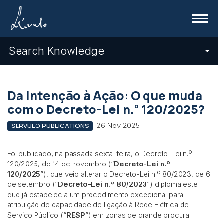
Menu
Search Knowledge
Da Intenção à Ação: O que muda
º
com o Decreto-Lei n.
120/2025?
26 Nov 2025
SÉRVULO PUBLICATIONS
Foi publicado, na passada sexta-feira, o Decreto-Lei n.º
120/2025, de 14 de novembro (“
Decreto-Lei n.º
120/2025
”), que veio alterar o Decreto-Lei n.º 80/2023, de 6
de setembro (“
Decreto-Lei n.º 80/2023
”) diploma este
que já estabelecia um procedimento excecional para
atribuição de capacidade de ligação à Rede Elétrica de
Serviço Público (“
RESP
”) em zonas de grande procura