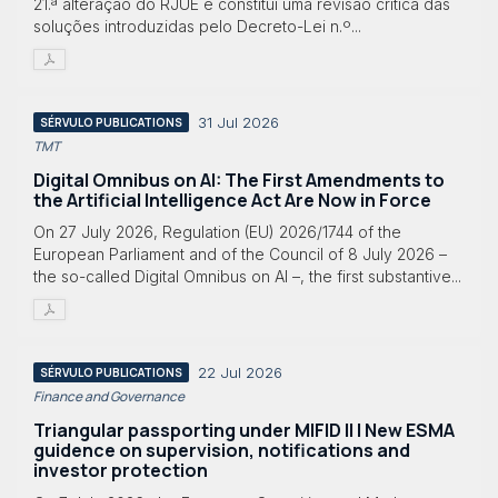
21.ª alteração do RJUE e constitui uma revisão crítica das
soluções introduzidas pelo Decreto-Lei n.º...
31 Jul 2026
SÉRVULO PUBLICATIONS
TMT
Digital Omnibus on AI: The First Amendments to
the Artificial Intelligence Act Are Now in Force
On 27 July 2026, Regulation (EU) 2026/1744 of the
European Parliament and of the Council of 8 July 2026 –
the so-called Digital Omnibus on AI –, the first substantive...
22 Jul 2026
SÉRVULO PUBLICATIONS
Finance and Governance
Triangular passporting under MIFID II | New ESMA
guidence on supervision, notifications and
investor protection