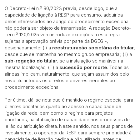
O Decreto-Lei n.º 80/2023 previa, desde logo, que a
capacidade de ligação à RESP para consumo, adquirida
pelos interessados ao abrigo do procedimento excecional,
não poderia ser objeto de transmissão. A redação Decreto-
Lei n.º 120/2025 vem introduzir exceções a esta regra -
sujeitas a aprovação prévia por parte da DGEG -,
designadamente: (i) a
reestruturação societária
do titular
,
desde que se mantenha no mesmo grupo empresarial; (ii) a
sub-rogação do titular
, se a instalação se mantiver na
mesma localização; (iii) a
sucessão por morte
. Todas as
alíneas implicam, naturalmente, que sejam assumidos pelo
novo titular todos os direitos e deveres inerentes ao
procedimento excecional.
Por último, dá-se nota que é mantido o regime especial para
clientes prioritários quanto ao acesso à capacidade de
ligação da rede; bem como o regime para projetos
prioritários, na atribuição de capacidade nos processos de
leilão ou atribuição direta. Neste sentido, nos seus planos de
investimento, o operador da RESP dará sempre prioridade à
capacidade de ligação cedida e não utilizada, antes de