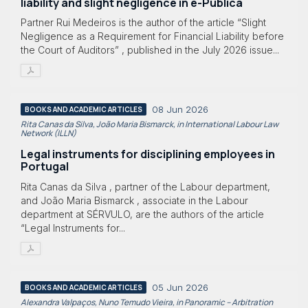
liability and slight negligence in e-Pública
Partner Rui Medeiros is the author of the article “Slight
Negligence as a Requirement for Financial Liability before
the Court of Auditors” , published in the July 2026 issue...
08 Jun 2026
BOOKS AND ACADEMIC ARTICLES
Rita Canas da Silva, João Maria Bismarck, in International Labour Law
Network (ILLN)
Legal instruments for disciplining employees in
Portugal
Rita Canas da Silva , partner of the Labour department,
and João Maria Bismarck , associate in the Labour
department at SÉRVULO, are the authors of the article
“Legal Instruments for...
05 Jun 2026
BOOKS AND ACADEMIC ARTICLES
Alexandra Valpaços, Nuno Temudo Vieira, in Panoramic – Arbitration