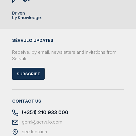
Driven
by K
now
ledge.
SÉRVULO UPDATES
Receive, by email, newsletters and invitations from
Sérvulo
SUBSCRIBE
CONTACT US
(+351) 210 933 000
geral@servulo.com
see location