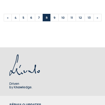
«
4
5
6
7
8
9
10
11
12
13
»
Driven
by K
now
ledge.
SÉRVULO UPDATES