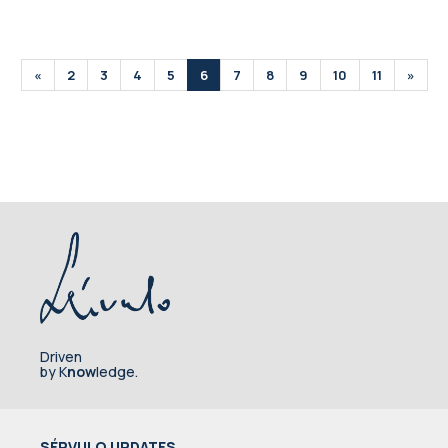
«
2
3
4
5
6
7
8
9
10
11
»
Driven
by K
now
ledge.
SÉRVULO UPDATES