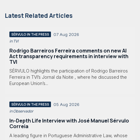
Latest Related Articles
07 Aug 2026
SÉRVULO IN THE PRESS
in TVI
Rodrigo Barreiros Ferreira comments on new AI
Act transparency requirements in interview with
TVI
SÉRVULO highlights the participation of Rodrigo Barreiros
Ferreira in TVI’s Jornal da Noite , where he discussed the
European Union’s...
05 Aug 2026
SÉRVULO IN THE PRESS
in Observador
In-Depth Life Interview with José Manuel Sérvulo
Correia
A leading figure in Portuguese Administrative Law, whose