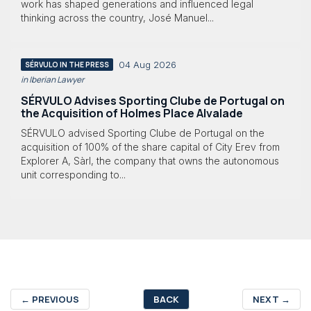
work has shaped generations and influenced legal
thinking across the country, José Manuel...
04 Aug 2026
SÉRVULO IN THE PRESS
in Iberian Lawyer
SÉRVULO Advises Sporting Clube de Portugal on
the Acquisition of Holmes Place Alvalade
SÉRVULO advised Sporting Clube de Portugal on the
acquisition of 100% of the share capital of City Erev from
Explorer A, Sàrl, the company that owns the autonomous
unit corresponding to...
←
PREVIOUS
BACK
NEXT
→