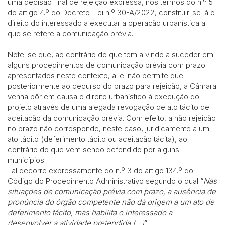
uma decisão final de rejeição expressa, nos termos do n.º 5
do artigo 4.º do Decreto-Lei n.º 30-A/2022, constituir-se-á o
direito do interessado a executar a operação urbanística a
que se refere a comunicação prévia.
Note-se que, ao contrário do que tem a vindo a suceder em
alguns procedimentos de comunicação prévia com prazo
apresentados neste contexto, a lei não permite que
posteriormente ao decurso do prazo para rejeição, a Câmara
venha pôr em causa o direito urbanístico à execução do
projeto através de uma alegada revogação de ato tácito de
aceitação da comunicação prévia. Com efeito, a não rejeição
no prazo não corresponde, neste caso, juridicamente a um
ato tácito (deferimento tácito ou aceitação tácita), ao
contrário do que vem sendo defendido por alguns
municípios.
Tal decorre expressamente do n.º 3 do artigo 134.º do
Código do Procedimento Administrativo segundo o qual “
Nas
situações de comunicação prévia com prazo, a ausência de
pronúncia do órgão competente não dá origem a um ato de
deferimento tácito, mas habilita o interessado a
desenvolver a atividade pretendida (…)
”.