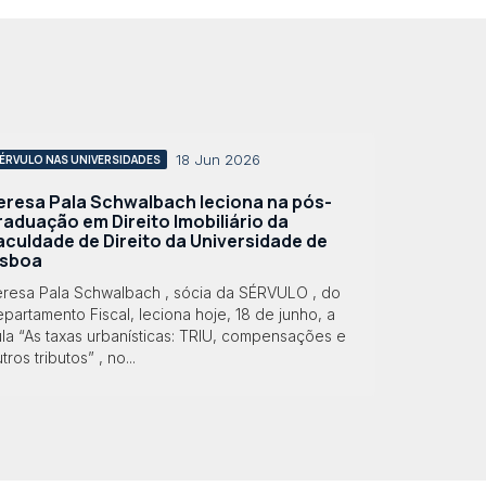
18 Jun 2026
ÉRVULO NAS UNIVERSIDADES
eresa Pala Schwalbach leciona na pós-
raduação em Direito Imobiliário da
aculdade de Direito da Universidade de
isboa
eresa Pala Schwalbach , sócia da SÉRVULO , do
partamento Fiscal, leciona hoje, 18 de junho, a
la “As taxas urbanísticas: TRIU, compensações e
tros tributos” , no...