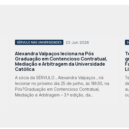
23 Jun 2026
SÉRVULO NAS UNIVERSIDADES
S
Alexandra Valpaços leciona na Pós
T
Graduação em Contencioso Contratual,
g
Mediação e Arbitragem da Universidade
F
Católica
L
A sócia da SÉRVULO , Alexandra Valpaços , irá
T
lecionar no próximo dia 25 de junho, às 18h30, na
de
Pós?Graduação em Contencioso Contratual,
au
Mediação e Arbitragem – 3.ª edição, da...
ou