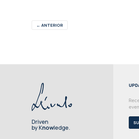
←
ANTERIOR
UPD
Rece
even
Driven
SU
by K
now
ledge.