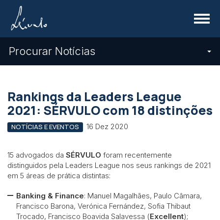
Menu
Procurar Notícias
Rankings da Leaders League
2021: SÉRVULO com 18 distinções
16 Dez 2020
NOTÍCIAS E EVENTOS
15 advogados da
SÉRVULO
foram recentemente
distinguidos pela Leaders League nos seus rankings de 2021
em 5 áreas de prática distintas:
Banking & Finance
: Manuel Magalhães, Paulo Câmara,
Francisco Barona, Verónica Fernández, Sofia Thibaut
Trocado, Francisco Boavida Salavessa (
Excellent
);