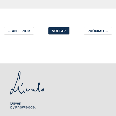
←
ANTERIOR
VOLTAR
PRÓXIMO
→
Driven
by K
now
ledge.