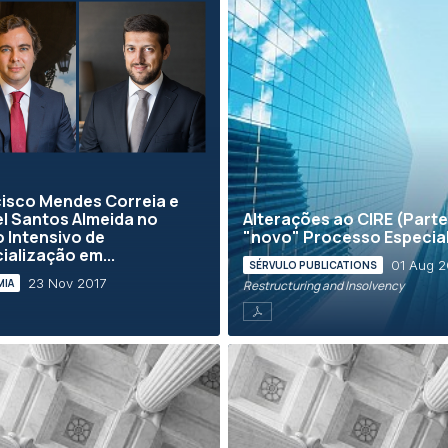
isco Mendes Correia e
l Santos Almeida no
Alterações ao CIRE (Parte 
 Intensivo de
"novo" Processo Especia
ialização em...
01 Aug 2
SÉRVULO PUBLICATIONS
23 Nov 2017
MIA
Restructuring and Insolvency