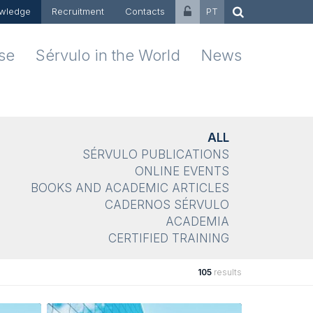
wledge
Recruitment
Contacts
PT
ise
Sérvulo in the World
News
ALL
SÉRVULO PUBLICATIONS
ONLINE EVENTS
BOOKS AND ACADEMIC ARTICLES
CADERNOS SÉRVULO
ACADEMIA
CERTIFIED TRAINING
105
results