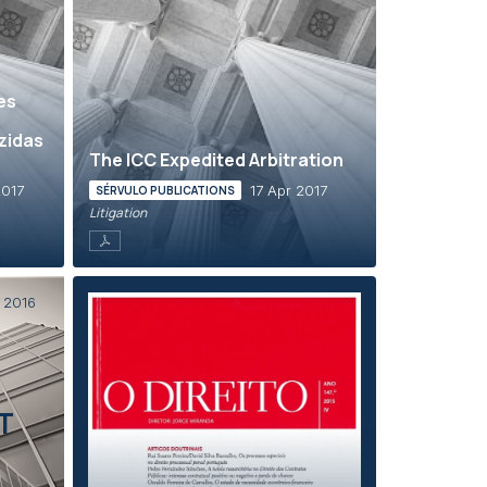
es
zidas
The ICC Expedited Arbitration
2017
17 Apr 2017
SÉRVULO PUBLICATIONS
Litigation
 2016
T