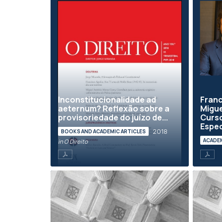
Inconstitucionalidade ad
Franc
aeternum? Reflexão sobre a
Migue
provisoriedade do juízo de...
Curso
Espec
2018
BOOKS AND ACADEMIC ARTICLES
ACADE
in O Direito