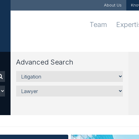
About Us
Kno
Team
Expert
Advanced Search
Areas,
Sectors
and
Lawyer
Services