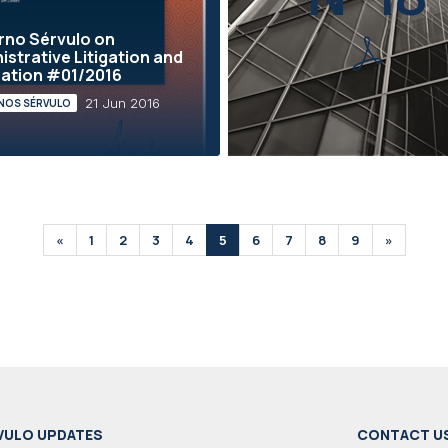
rno Sérvulo on
istrative Litigation and
ration #01/2016
21 Jun 2016
NOS SÉRVULO
«
1
2
3
4
5
6
7
8
9
»
VULO UPDATES
CONTACT U