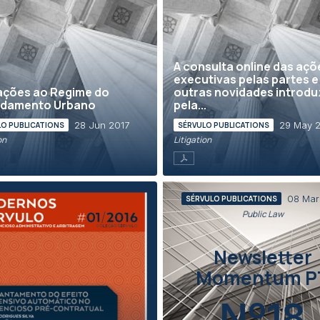
A consulta online das açõ
executivas pelas partes e
ações ao Regime do
outras novidades introdu
ndamento Urbano
pela...
28 Jun 2017
29 May 
LO PUBLICATIONS
SÉRVULO PUBLICATIONS
on
Litigation
08 Mar
SÉRVULO PUBLICATIONS
Public Law
Newsletter
Momentum P
Nº18