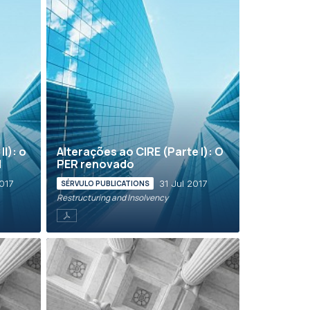
II): o
Alterações ao CIRE (Parte I): O
l
PER renovado
017
31 Jul 2017
SÉRVULO PUBLICATIONS
Restructuring and Insolvency