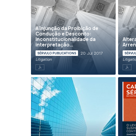
A Injunção da Proibição de
Condução e Desconto:
Inconstitucionalidade da
Alter
interpretação...
Arre
20 Jul 2017
SÉRVULO PUBLICATIONS
SÉRVU
Litigation
Litigati