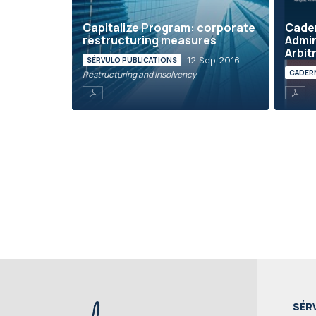
Capitalize Program: corporate
Cade
restructuring measures
Admin
Arbit
12 Sep 2016
SÉRVULO PUBLICATIONS
CADER
Restructuring and Insolvency
SÉR