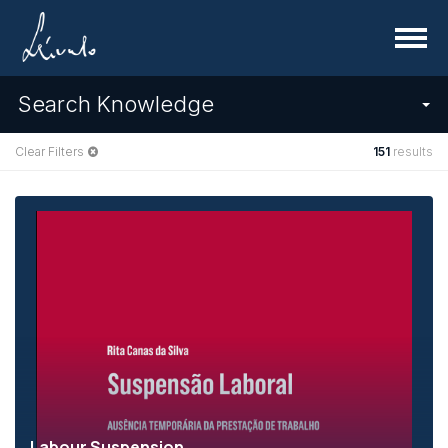
Menu
Search Knowledge
Clear Filters
151
results
Labour Suspension