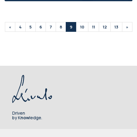
«
4
5
6
7
8
9
10
11
12
13
»
Driven
by K
now
ledge.