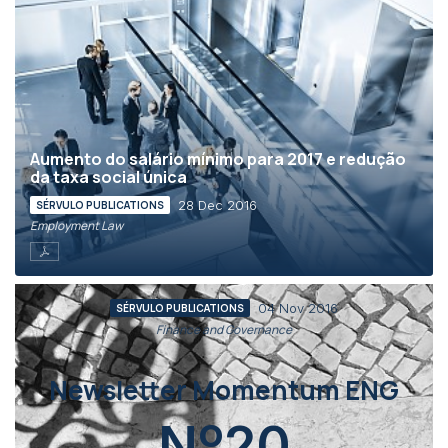
Aumento do salário mínimo para 2017 e redução
da taxa social única
28 Dec 2016
SÉRVULO PUBLICATIONS
Employment Law
04 Nov 2016
SÉRVULO PUBLICATIONS
Finance and Governance
Newsletter Momentum ENG
Nº20