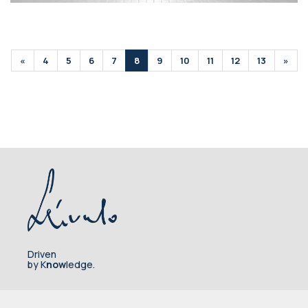
«
4
5
6
7
8
9
10
11
12
13
»
Driven
by K
now
ledge.