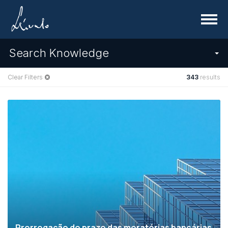
Menu
Search Knowledge
Clear Filters
343
results
Prorrogação do prazo das moratórias bancárias