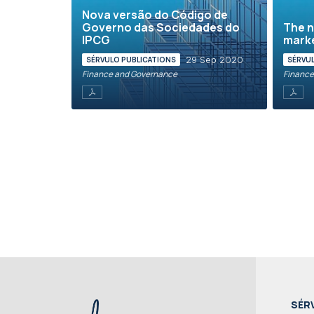
Nova versão do Código de
Governo das Sociedades do
The 
IPCG
marke
29 Sep 2020
SÉRVULO PUBLICATIONS
SÉRVU
Finance and Governance
Finance
SÉR