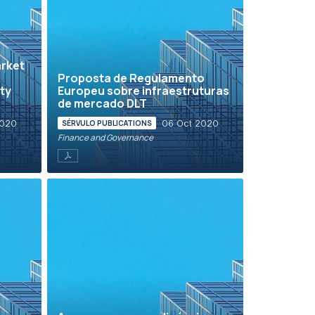
arket
Proposta de Regulamento
ity
Europeu sobre infraestruturas
de mercado DLT
2020
06 Oct 2020
SÉRVULO PUBLICATIONS
Finance and Governance