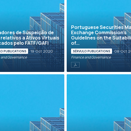
Portuguese Securities M
adores de Suspeição de
Exchange Commission’s
relativos a Ativos Virtuais
Guidelines on the Suitabil
cados pelo FATF/GAFI
of...
19 Oct 2020
08 Oct 
LO PUBLICATIONS
SÉRVULO PUBLICATIONS
 and Governance
Finance and Governance