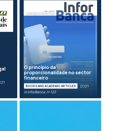
O princípio da
gal
proporcionalidade no sector
financeiro
021
2021
BOOKS AND ACADEMIC ARTICLES
in InforBanca, nº 122