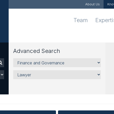
About Us
Kno
Team
Expert
Advanced Search
Areas,
Sectors
and
Lawyer
Services