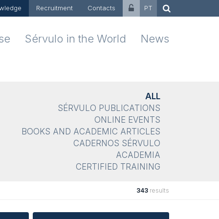
wledge
Recruitment
Contacts
PT
ise
Sérvulo in the World
News
ALL
SÉRVULO PUBLICATIONS
ONLINE EVENTS
BOOKS AND ACADEMIC ARTICLES
CADERNOS SÉRVULO
ACADEMIA
CERTIFIED TRAINING
343
results