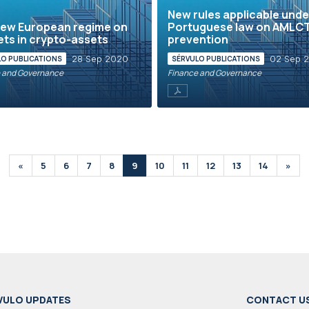
New rules applicable unde
new European regime on
Portuguese law on AMLC
ts in crypto-assets
prevention
28 Sep 2020
02 Sep 
LO PUBLICATIONS
SÉRVULO PUBLICATIONS
 and Governance
Finance and Governance
«
5
6
7
8
9
10
11
12
13
14
»
VULO UPDATES
CONTACT U