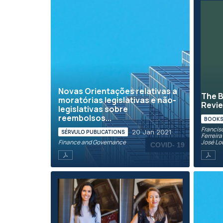
Novas Orientações relativas a
The B
moratórias legislativas e não-
Revie
legislativas sobre
reembolsos...
BOOKS 
Francis
20 Jan 2021
SÉRVULO PUBLICATIONS
Ferreir
Finance and Governance
José Lo
COVID- 19