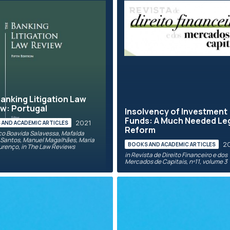
anking Litigation Law
w: Portugal
Insolvency of Investment
Funds: A Much Needed Le
2021
AND ACADEMIC ARTICLES
Reform
co Boavida Salavessa, Mafalda
a Santos, Manuel Magalhães, Maria
2
BOOKS AND ACADEMIC ARTICLES
urenço, in The Law Reviews
in Revista de Direito Financeiro e dos
Mercados de Capitais, nº11, volume 3