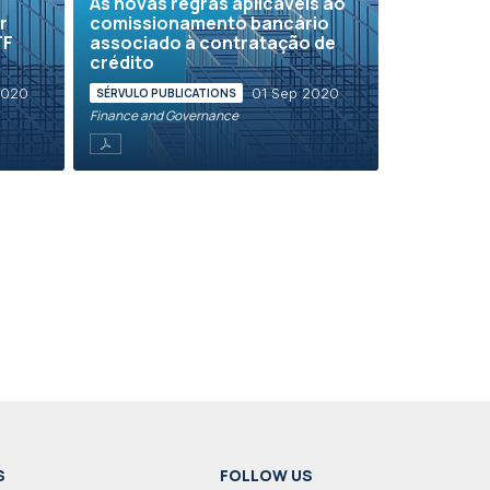
As novas regras aplicáveis ao
r
comissionamento bancário
TF
associado à contratação de
crédito
2020
01 Sep 2020
SÉRVULO PUBLICATIONS
Finance and Governance
S
FOLLOW US