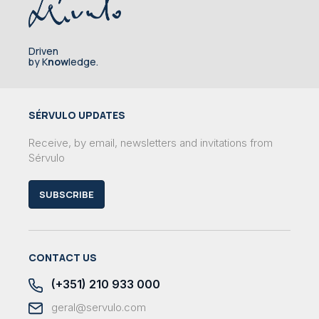
Driven
by K
now
ledge.
SÉRVULO UPDATES
Receive, by email, newsletters and invitations from
Sérvulo
SUBSCRIBE
CONTACT US
(+351) 210 933 000
geral@servulo.com