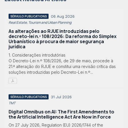
06 Aug 2026
SÉRVULO PUBLICATIONS
Real Estate, Tourism and Urban Planning
As alterações ao RJUE introduzidas pelo
decreto-lei n.º 108/2026: Da reforma do Simplex
Urbanístico à procura de maior segurança
jurídica
1. Considerações introdutórias
O Decreto-Lei n.º 108/2026, de 29 de maio, procede à
21.ª alteração do RJUE e constitui uma revisão crítica das
soluções introduzidas pelo Decreto-Lei n.º...
31 Jul 2026
SÉRVULO PUBLICATIONS
TMT
Digital Omnibus on AI: The First Amendments to
the Artificial Intelligence Act Are Now in Force
On 27 July 2026, Regulation (EU) 2026/1744 of the