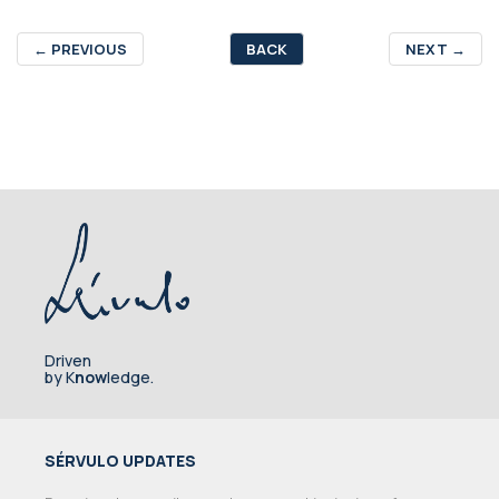
←
PREVIOUS
BACK
NEXT
→
Driven
by K
now
ledge.
SÉRVULO UPDATES