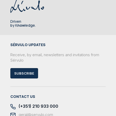
Driven
by K
now
ledge.
SÉRVULO UPDATES
Receive, by email, newsletters and invitations from
Sérvulo
SUBSCRIBE
CONTACT US
(+351) 210 933 000
geral@servulo.com