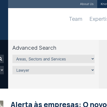
About Us
Kno
Team
Expert
Advanced Search
Areas,
Sectors
and
Lawyer
Services
Alerta às empresas: O novo