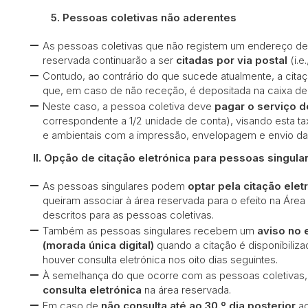
5.
Pessoas coletivas não aderentes
As pessoas coletivas que não registem um endereço de c
reservada continuarão a ser
citadas por via postal
(i.
Contudo, ao contrário do que sucede atualmente, a cit
que, em caso de não receção, é depositada na caixa de 
Neste caso, a pessoa coletiva deve
pagar o serviço d
correspondente a 1/2 unidade de conta), visando esta ta
e ambientais com a impressão, envelopagem e envio da 
II. Opção de citação eletrónica para pessoas singula
As pessoas singulares podem
optar pela citação elet
queiram associar à área reservada para o efeito na Área 
descritos para as pessoas coletivas.
Também as pessoas singulares recebem um
aviso no 
(morada única digital)
quando a citação é disponibiliz
houver consulta eletrónica nos oito dias seguintes.
À semelhança do que ocorre com as pessoas coletivas,
consulta eletrónica
na área reservada.
Em caso de
não consulta até ao 30.º dia posterior
ao