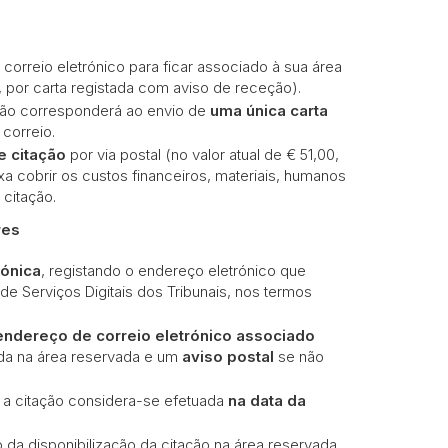
orreio eletrónico para ficar associado à sua área
e., por carta registada com aviso de receção).
ação corresponderá ao envio de
uma única carta
correio.
e citação
por via postal (no valor atual de € 51,00,
xa cobrir os custos financeiros, materiais, humanos
citação.
res
rónica
, registando o endereço eletrónico que
de Serviços Digitais dos Tribunais, nos termos
endereço de correio eletrónico associado
ada na área reservada e um
aviso postal
se não
 a citação considera-se efetuada
na data da
 da disponibilização da citação na área reservada,