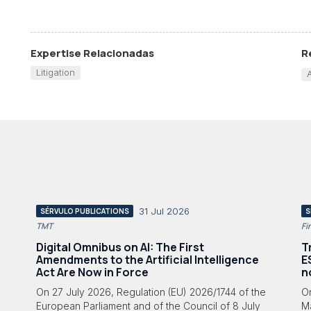
Expertise Relacionadas
R
Litigation
31 Jul 2026
SÉRVULO PUBLICATIONS
S
TMT
Fi
Digital Omnibus on AI: The First
T
Amendments to the Artificial Intelligence
E
Act Are Now in Force
n
On 27 July 2026, Regulation (EU) 2026/1744 of the
O
European Parliament and of the Council of 8 July
Ma