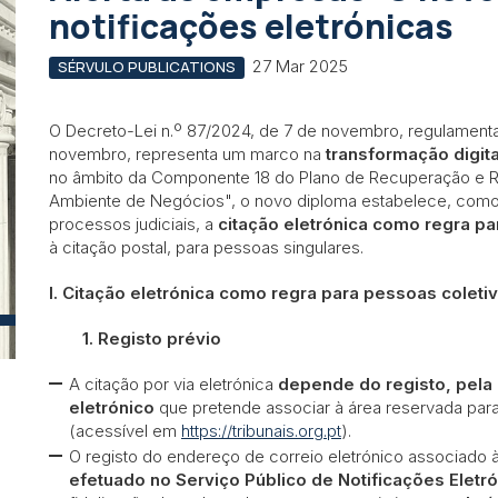
notificações eletrónicas
27 Mar 2025
SÉRVULO PUBLICATIONS
O Decreto-Lei n.º 87/2024, de 7 de novembro, regulamenta
novembro, representa um marco na
transformação digita
no âmbito da Componente 18 do Plano de Recuperação e Resi
Ambiente de Negócios", o novo diploma estabelece, como 
processos judiciais, a
citação eletrónica como regra pa
à citação postal, para pessoas singulares.
I. Citação eletrónica como regra para pessoas coleti
1. Registo prévio
A citação por via eletrónica
depende do registo, pela
eletrónico
que pretende associar à área reservada para 
(acessível em
https://tribunais.org.pt
).
O registo do endereço de correio eletrónico associado à 
efetuado no Serviço Público de Notificações Eletr