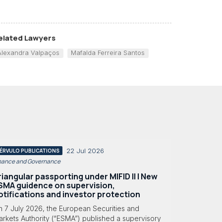
elated Lawyers
Alexandra Valpaços
Mafalda Ferreira Santos
22 Jul 2026
ÉRVULO PUBLICATIONS
nance and Governance
riangular passporting under MIFID II | New
SMA guidence on supervision,
otifications and investor protection
n 7 July 2026, the European Securities and
rkets Authority (“ESMA”) published a supervisory