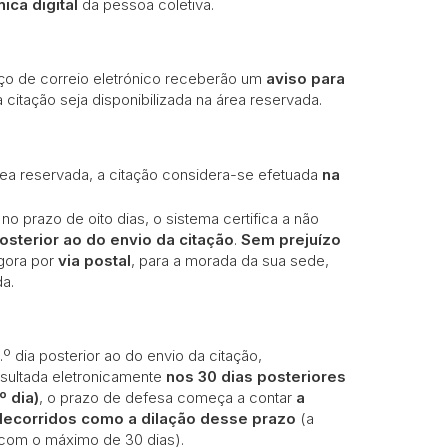
ica digital
da pessoa coletiva.
ço de correio eletrónico receberão um
aviso para
 citação seja disponibilizada na área reservada.
ea reservada, a citação considera-se efetuada
na
no prazo de oito dias, o sistema certifica a não
posterior ao do envio da citação
.
Sem prejuízo
agora por
via postal
, para a morada da sua sede,
da.
º dia posterior ao do envio da citação,
nsultada eletronicamente
nos 30 dias posteriores
º dia)
, o prazo de defesa começa a contar
a
 decorridos como a dilação desse prazo
(a
, com o máximo de 30 dias).