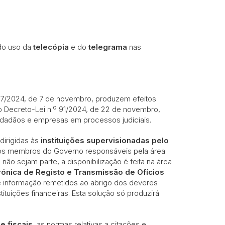
 do uso da
telecópia
e do
telegrama
nas
º 87/2024, de 7 de novembro, produzem efeitos
do Decreto-Lei n.º 91/2024, de 22 de novembro,
 cidadãos e empresas em processos judiciais.
dirigidas às
instituições supervisionadas pelo
 dos membros do Governo responsáveis pela área
não sejam parte, a disponibilização é feita na área
rónica de Registo e Transmissão de Ofícios
e informação remetidos ao abrigo dos deveres
ituições financeiras. Esta solução só produzirá
e fiscais
, as normas relativas a citações e