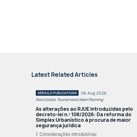
Latest Related Articles
06 Aug 2026
SÉRVULO PUBLICATIONS
Real Estate, Tourism and Urban Planning
As alterações ao RJUE introduzidas pelo
decreto-lei n.º 108/2026: Da reforma do
Simplex Urbanístico à procura de maior
segurança jurídica
1. Considerações introdutórias