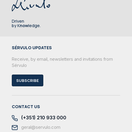
Driven
by K
now
ledge.
SÉRVULO UPDATES
Receive, by email, newsletters and invitations from
Sérvulo
SUBSCRIBE
CONTACT US
(+351) 210 933 000
geral@servulo.com