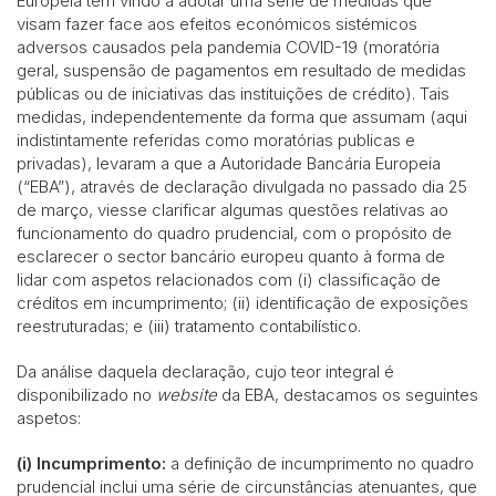
Europeia têm vindo a adotar uma série de medidas que
visam fazer face aos efeitos económicos sistémicos
adversos causados pela pandemia COVID-19 (moratória
geral, suspensão de pagamentos em resultado de medidas
públicas ou de iniciativas das instituições de crédito). Tais
medidas, independentemente da forma que assumam (aqui
indistintamente referidas como moratórias publicas e
privadas), levaram a que a Autoridade Bancária Europeia
(“EBA”), através de declaração divulgada no passado dia 25
de março, viesse clarificar algumas questões relativas ao
funcionamento do quadro prudencial, com o propósito de
esclarecer o sector bancário europeu quanto à forma de
lidar com aspetos relacionados com (i) classificação de
créditos em incumprimento; (ii) identificação de exposições
reestruturadas; e (iii) tratamento contabilístico.
Da análise daquela declaração, cujo teor integral é
disponibilizado no
website
da EBA, destacamos os seguintes
aspetos:
(i) Incumprimento:
a definição de incumprimento no quadro
prudencial inclui uma série de circunstâncias atenuantes, que