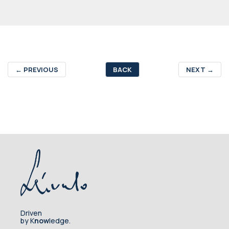
←
PREVIOUS
BACK
NEXT
→
Driven
by K
now
ledge.