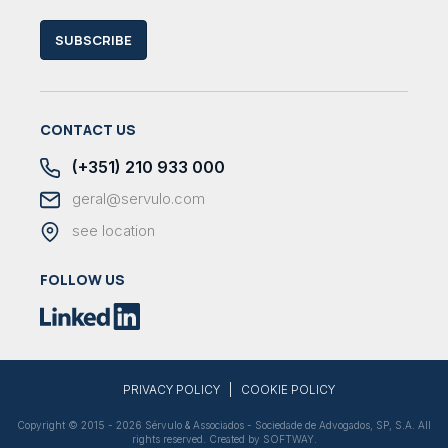
SUBSCRIBE
CONTACT US
(+351) 210 933 000
geral@servulo.com
see location
FOLLOW US
|
PRIVACY POLICY
COOKIE POLICY
Copyright © 2015 - 2026 Sérvulo & Associados - Sociedade de Advogados, SP, S.A. All
rights reserved. Created by
SOFTWAY
.