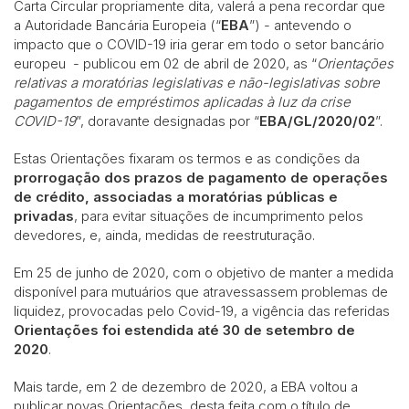
Carta Circular propriamente dita
,
valerá a pena recordar que
a Autoridade Bancária Europeia (“
EBA
”) - antevendo o
impacto que o COVID-19 iria gerar em todo o setor bancário
europeu - publicou em 02 de abril de 2020, as “
Orientações
relativas a moratórias legislativas e não-legislativas sobre
pagamentos de empréstimos aplicadas à luz da crise
COVID-19
”, doravante designadas por “
EBA/GL/2020/02
”.
Estas Orientações fixaram os termos e as condições da
prorrogação dos prazos de pagamento de operações
de crédito, associadas a moratórias públicas e
privadas
, para evitar situações de incumprimento pelos
devedores, e, ainda, medidas de reestruturação.
Em 25 de junho de 2020, com o objetivo de manter a medida
disponível para mutuários que atravessassem problemas de
liquidez, provocadas pelo Covid-19, a vigência das referidas
Orientações
foi estendida até 30 de setembro de
2020
.
Mais tarde, em 2 de dezembro de 2020, a EBA voltou a
publicar novas Orientações, desta feita com o título de