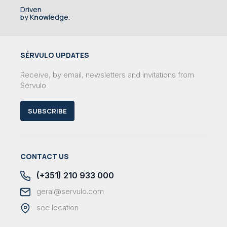
Driven
by K
now
ledge.
SÉRVULO UPDATES
Receive, by email, newsletters and invitations from
Sérvulo
SUBSCRIBE
CONTACT US
(+351) 210 933 000
geral@servulo.com
see location