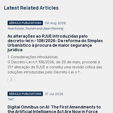
Latest Related Articles
06 Aug 2026
SÉRVULO PUBLICATIONS
Real Estate, Tourism and Urban Planning
As alterações ao RJUE introduzidas pelo
decreto-lei n.º 108/2026: Da reforma do Simplex
Urbanístico à procura de maior segurança
jurídica
1. Considerações introdutórias
O Decreto-Lei n.º 108/2026, de 29 de maio, procede à
21.ª alteração do RJUE e constitui uma revisão crítica das
soluções introduzidas pelo Decreto-Lei n.º...
31 Jul 2026
SÉRVULO PUBLICATIONS
TMT
Digital Omnibus on AI: The First Amendments to
the Artificial Intelligence Act Are Now in Force