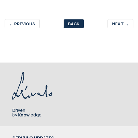
←
PREVIOUS
BACK
NEXT
→
Driven
by K
now
ledge.
SÉRVULO UPDATES