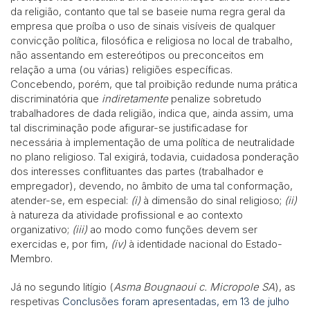
da religião, contanto que tal se baseie numa regra geral da
empresa que proíba o uso de sinais visíveis de qualquer
convicção política, filosófica e religiosa no local de trabalho,
não assentando em estereótipos ou preconceitos em
relação a uma (ou várias) religiões específicas.
Concebendo, porém, que tal proibição redunde numa prática
discriminatória que
indiretamente
penalize sobretudo
trabalhadores de dada religião, indica que, ainda assim, uma
tal discriminação pode afigurar-se justificadase for
necessária à implementação de uma política de neutralidade
no plano religioso. Tal exigirá, todavia, cuidadosa ponderação
dos interesses conflituantes das partes (trabalhador e
empregador), devendo, no âmbito de uma tal conformação,
atender-se, em especial:
(i)
à dimensão do sinal religioso;
(ii)
à natureza da atividade profissional e ao contexto
organizativo;
(iii)
ao modo como funções devem ser
exercidas e, por fim,
(iv)
à identidade nacional do Estado-
Membro.
Já no segundo litígio (
Asma Bougnaoui c. Micropole SA
), as
respetivas
Conclusões foram apresentadas, em 13 de julho