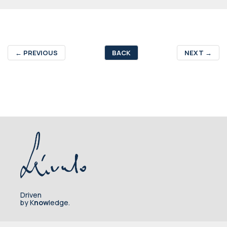
←
PREVIOUS
BACK
NEXT
→
Driven
by K
now
ledge.