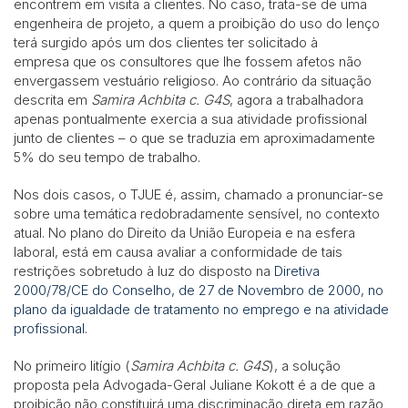
encontrem em visita a clientes. No caso, trata-se de uma
engenheira de projeto, a quem a proibição do uso do lenço
terá surgido após um dos clientes ter solicitado à
empresa que os consultores que lhe fossem afetos não
envergassem vestuário religioso. Ao contrário da situação
descrita em
Samira Achbita c. G4S
, agora a trabalhadora
apenas pontualmente exercia a sua atividade profissional
junto de clientes – o que se traduzia em aproximadamente
5% do seu tempo de trabalho.
Nos dois casos, o TJUE é, assim, chamado a pronunciar-se
sobre uma temática redobradamente sensível, no contexto
atual. No plano do Direito da União Europeia e na esfera
laboral, está em causa avaliar a conformidade de tais
restrições sobretudo à luz do disposto na
Diretiva
2000/78/CE do Conselho, de 27 de Novembro de 2000, no
plano da igualdade de tratamento no emprego e na atividade
profissional
.
No primeiro litígio (
Samira Achbita c. G4S
), a solução
proposta pela Advogada-Geral Juliane Kokott é a de que a
proibição não constituirá uma discriminação direta em razão