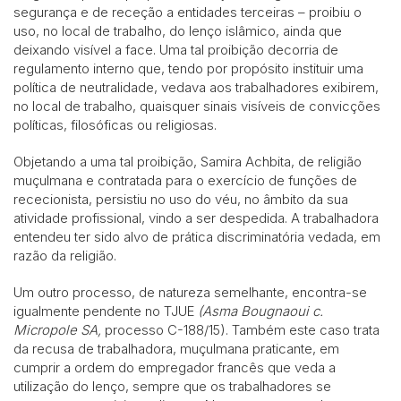
segurança e de receção a entidades terceiras – proibiu o
uso, no local de trabalho, do lenço islâmico, ainda que
deixando visível a face. Uma tal proibição decorria de
regulamento interno que, tendo por propósito instituir uma
política de neutralidade, vedava aos trabalhadores exibirem,
no local de trabalho, quaisquer sinais visíveis de convicções
políticas, filosóficas ou religiosas.
Objetando a uma tal proibição, Samira Achbita, de religião
muçulmana e contratada para o exercício de funções de
rececionista, persistiu no uso do véu, no âmbito da sua
atividade profissional, vindo a ser despedida. A trabalhadora
entendeu ter sido alvo de prática discriminatória vedada, em
razão da religião.
Um outro processo, de natureza semelhante, encontra-se
igualmente pendente no TJUE
(Asma Bougnaoui c.
Micropole SA,
processo C-188/15). Também este caso trata
da recusa de trabalhadora, muçulmana praticante, em
cumprir a ordem do empregador francês que veda a
utilização do lenço, sempre que os trabalhadores se