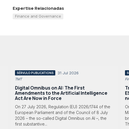
Expertise Relacionadas
Finance and Governance
31 Jul 2026
SÉRVULO PUBLICATIONS
S
TMT
Fi
Digital Omnibus on AI: The First
T
Amendments to the Artificial Intelligence
E
Act Are Now in Force
n
On 27 July 2026, Regulation (EU) 2026/1744 of the
O
European Parliament and of the Council of 8 July
Ma
2026 – the so-called Digital Omnibus on AI –, the
br
first substantive...
T