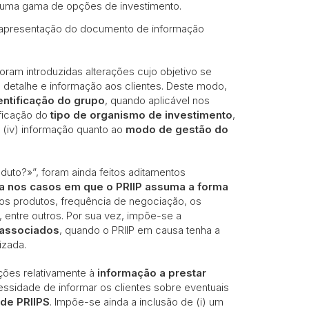
m uma gama de opções de investimento.
 e apresentação do documento de informação
foram introduzidas alterações cujo objetivo se
 detalhe e informação aos clientes. Deste modo,
entificação do grupo
, quando aplicável nos
ificação do
tipo de organismo de investimento
,
e (iv) informação quanto ao
modo de gestão do
duto?»”, foram ainda feitos aditamentos
da nos casos em que o PRIIP assuma a forma
os produtos, frequência de negociação, os
, entre outros. Por sua vez, impõe-se a
s associados
, quando o PRIIP em causa tenha a
izada.
ções relativamente à
informação a prestar
ssidade de informar os clientes sobre eventuais
de PRIIPS
. Impõe-se ainda a inclusão de (i) um