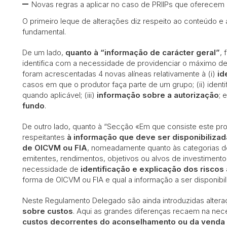
Novas regras a aplicar no caso de PRIIPs que oferece
O primeiro leque de alterações diz respeito ao conteúdo
fundamental.
De um lado,
quanto à “informação de carácter geral”
, 
identifica com a necessidade de providenciar o máximo de
foram acrescentadas 4 novas alíneas relativamente à (i)
id
casos em que o produtor faça parte de um grupo; (ii) ident
quando aplicável; (iii)
informação sobre a autorização
; 
fundo
.
De outro lado, quanto à “Secção «Em que consiste este pro
respeitantes
à informação que deve ser disponibiliza
de OICVM ou FIA
, nomeadamente quanto às categorias d
emitentes, rendimentos, objetivos ou alvos de investimento
necessidade de
identificação e explicação dos risco
forma de OICVM ou FIA e qual a informação a ser disponibil
Neste Regulamento Delegado são ainda introduzidas altera
sobre custos
. Aqui as grandes diferenças recaem na nece
custos decorrentes do aconselhamento ou da venda 