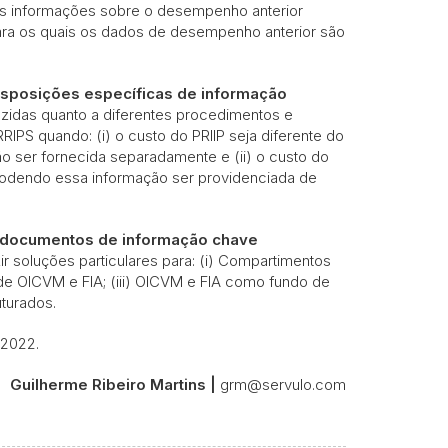
 as informações sobre o desempenho anterior
para os quais os dados de desempenho anterior são
isposições específicas de informação
uzidas quanto a diferentes procedimentos e
IPS quando: (i) o custo do PRIIP seja diferente do
o ser fornecida separadamente e (ii) o custo do
 podendo essa informação ser providenciada de
documentos de informação chave
ir soluções particulares para: (i) Compartimentos
de OICVM e FIA; (iii) OICVM e FIA como fundo de
uturados.
 2022.
Guilherme Ribeiro Martins |
grm@servulo.com