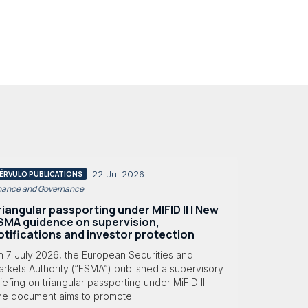
22 Jul 2026
ÉRVULO PUBLICATIONS
nance and Governance
riangular passporting under MIFID II | New
SMA guidence on supervision,
otifications and investor protection
n 7 July 2026, the European Securities and
rkets Authority (“ESMA”) published a supervisory
iefing on triangular passporting under MiFID II.
he document aims to promote...