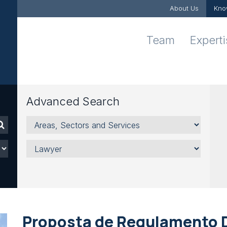
About Us
Kno
Team
Expert
Advanced Search
Areas,
Sectors
and
Lawyer
Services
Proposta de Regulamento 