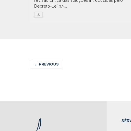
revisão crítica das soluções introduzidas pelo
Decreto-Lei n.º...
←
PREVIOUS
SÉR