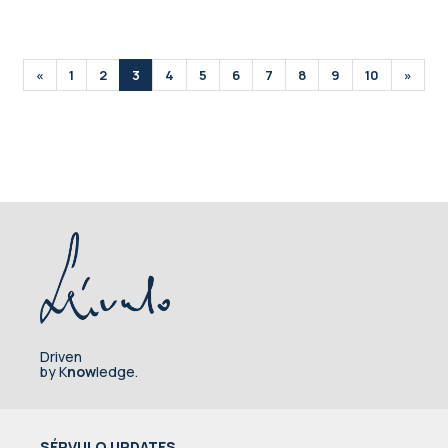
«
1
2
3
4
5
6
7
8
9
10
»
Driven
by K
now
ledge.
SÉRVULO UPDATES