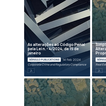
As alterações ao Código Penal
Simpl
pela Lei n. º 4/2024, de 15 de
Alter
janeiro
Propr
14 Feb 2024
SÉRVULO PUBLICATIONS
SÉRVU
Corporate Crime and Regulatory Compliance
Real Es