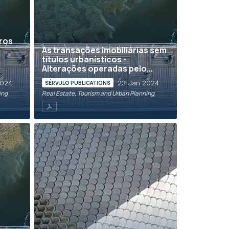
tros
As transações imobiliárias sem
títulos urbanísticos -
Alterações operadas pelo...
2024
23 Jan 2024
SÉRVULO PUBLICATIONS
ing
Real Estate, Tourism and Urban Planning