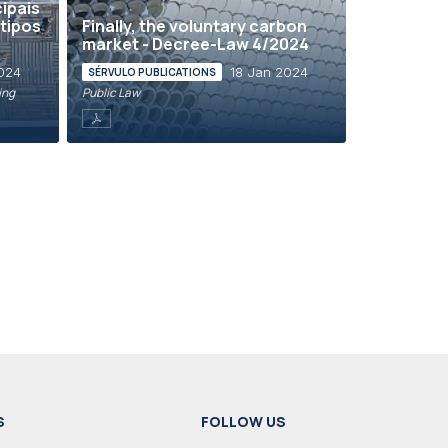
cipais
tipos
Finally, the voluntary carbon
market - Decree-Law 4/2024
024
18 Jan 2024
SÉRVULO PUBLICATIONS
ing
Public Law
S
FOLLOW US