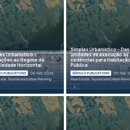
Simplex Urbanístico – Das
ex Urbanístico –
unidades de execução às
ações ao Regime da
cedências para Habitaçã
iedade Horizontal
Pública
06 Feb 2024
05 Feb 
LO PUBLICATIONS
SÉRVULO PUBLICATIONS
tate, Tourism and Urban Planning
Real Estate, Tourism and Urban Plann