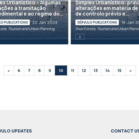
ex Urbanístico – Algumas
Simplex Urbanístico: prin
ações à tramitação
alterações em matéria de 
dimental e ao regime do...
de controlo prévio e...
22 Jan 2024
18 Jan 2
LO PUBLICATIONS
SÉRVULO PUBLICATIONS
tate, Tourism and Urban Planning
Real Estate, Tourism and Urban Plann
«
6
7
8
9
10
11
12
13
14
15
»
VULO UPDATES
CONTACT U