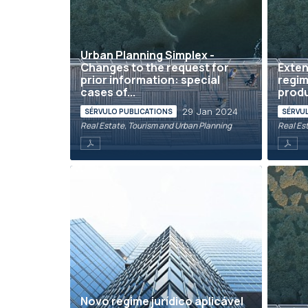
Urban Planning Simplex -
Changes to the request for
Exten
prior information: special
regim
cases of...
produ
29 Jan 2024
SÉRVULO PUBLICATIONS
SÉRVU
Real Estate, Tourism and Urban Planning
Real Es
Novo regime jurídico aplicável