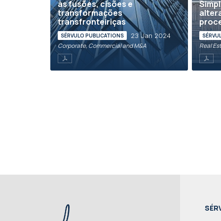
às fusões, cisões e
Simpl
transformações
alter
transfronteiriças
proce
23 Jan 2024
SÉRVULO PUBLICATIONS
SÉRVU
Corporate, Commercial and M&A
Real Es
SÉR