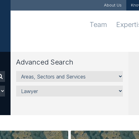
About Us
Kno
Team
Expert
Advanced Search
Areas,
Sectors
and
Lawyer
Services