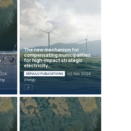
The new mechanism for
compensating municipalities
o
for high-impact strategic
electricity...
2024
02 Feb 2024
SÉRVULO PUBLICATIONS
ing
Energy