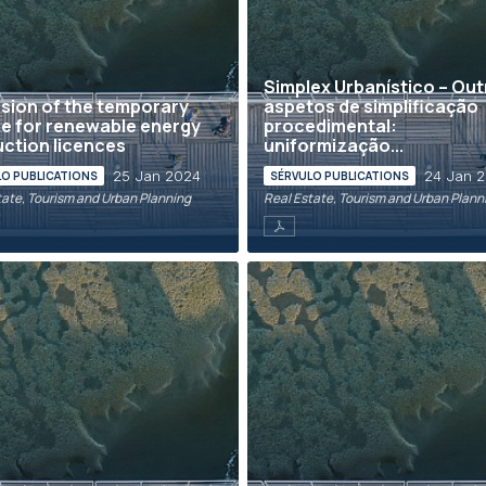
Simplex Urbanístico – Ou
sion of the temporary
aspetos de simplificação
e for renewable energy
procedimental:
ction licences
uniformização...
25 Jan 2024
24 Jan 
LO PUBLICATIONS
SÉRVULO PUBLICATIONS
tate, Tourism and Urban Planning
Real Estate, Tourism and Urban Plann