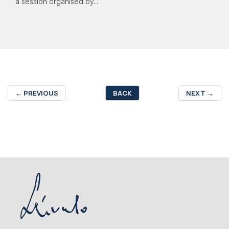
a session organised by...
←
PREVIOUS
BACK
NEXT
→