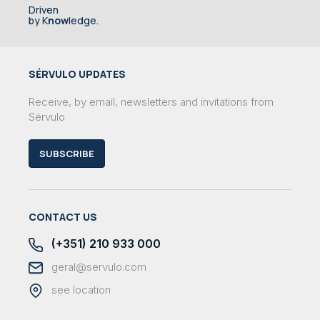
Driven
by K
now
ledge.
SÉRVULO UPDATES
Receive, by email, newsletters and invitations from
Sérvulo
SUBSCRIBE
CONTACT US
(+351) 210 933 000
geral@servulo.com
see location