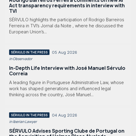
Act transparency requirements in interview with
TVI
SÉRVULO highlights the participation of Rodrigo Barreiros
Ferreira in TVI’s Jornal da Noite , where he discussed the
European Union’s...
05 Aug 2026
SÉRVULO IN THE PRESS
in Observador
In-Depth Life Interview with José Manuel Sérvulo
Correia
A leading figure in Portuguese Administrative Law, whose
work has shaped generations and influenced legal
thinking across the country, José Manuel...
04 Aug 2026
SÉRVULO IN THE PRESS
in Iberian Lawyer
SÉRVULO Advises Sporting Clube de Portugal on