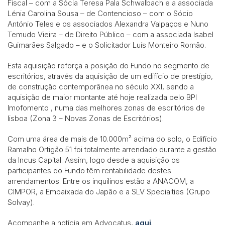
Fiscal – com a Sócia Teresa Pala Schwalbach e a associada
Lénia Carolina Sousa – de Contencioso – com o Sócio
António Teles e os associados Alexandra Valpaços e Nuno
Temudo Vieira – de Direito Público – com a associada Isabel
Guimarães Salgado – e o Solicitador Luís Monteiro Romão.
Esta aquisição reforça a posição do Fundo no segmento de
escritórios, através da aquisição de um edifício de prestígio,
de construção contemporânea no século XXI, sendo a
aquisição de maior montante até hoje realizada pelo BPI
Imofomento , numa das melhores zonas de escritórios de
lisboa (Zona 3 – Novas Zonas de Escritórios).
Com uma área de mais de 10.000m² acima do solo, o Edifício
Ramalho Ortigão 51 foi totalmente arrendado durante a gestão
da Incus Capital. Assim, logo desde a aquisição os
participantes do Fundo têm rentabilidade destes
arrendamentos. Entre os inquilinos estão a ANACOM, a
CIMPOR, a Embaixada do Japão e a SLV Specialties (Grupo
Solvay).
Acompanhe a notícia em Advocatus,
aqui
.