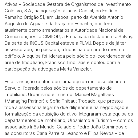
Ativos – Sociedade Gestora de Organismos de Investimento
Coletivo, S.A., na aquisição, à Incus Capital, do Edifício
Ramalho Ortigão 51, em Lisboa, perto da Avenida António
Augusto de Aguiar e da Praça de Espanha, que tem
atualmente como arrendatários a Autoridade Nacional de
Comunicações, a CIMPOR, a Embaixada do Japão e a Solvay.
Da parte da INCUS Capital esteve a PLMJ. Depois de já ter
assessorado, no passado, a Incus na compra do mesmo
edifício. A equipa foi liderada pelo sócio co-coordenador da
área de Imobiliário, Francisco Lino Dias e contou com a
participação da advogada Marta Vanzeler.
Esta transação contou com uma equipa multidisciplinar da
Sérvulo, liderada pelos sócios do departamento de
Imobiliário, Urbanismo e Turismo, Manuel Magalhães
(Managing Partner) e Sofia Thibaut Trocado, que prestou
toda a assessoria legal na due diligence e na negociação e
formalização da aquisição do ativo. Integraram esta equipa os
departamentos de Imobiliário, Urbanismo e Turismo – com os
associados Inês Mundel Calado e Pedro João Domingos e
as consultoras Carla Parreira Leandro e Filipa Névoa – de