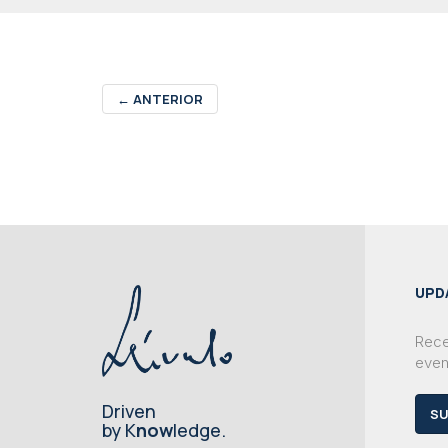
←
ANTERIOR
UPD
Rece
even
Driven
SU
by K
now
ledge.