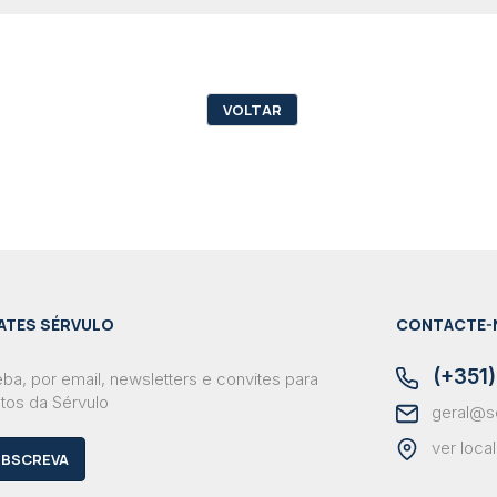
VOLTAR
ATES SÉRVULO
CONTACTE-
(+351)
ba, por email, newsletters e convites para
tos da Sérvulo
geral@s
ver loca
BSCREVA