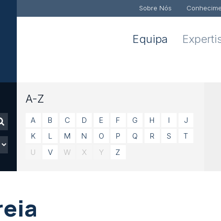
Sobre Nós
Conhecime
Equipa
Experti
A-Z
A
B
C
D
E
F
G
H
I
J
K
L
M
N
O
P
Q
R
S
T
U
V
W
X
Y
Z
reia