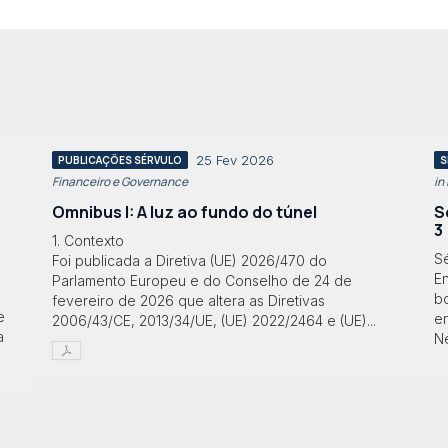
25 Fev 2026
PUBLICAÇÕES SÉRVULO
S
Financeiro e Governance
in
Omnibus I: A luz ao fundo do túnel
S
3
1. Contexto
S
Foi publicada a Diretiva (UE) 2026/470 do
E
Parlamento Europeu e do Conselho de 24 de
bo
fevereiro de 2026 que altera as Diretivas
e
en
2006/43/CE, 2013/34/UE, (UE) 2022/2464 e (UE)...
a
Ne