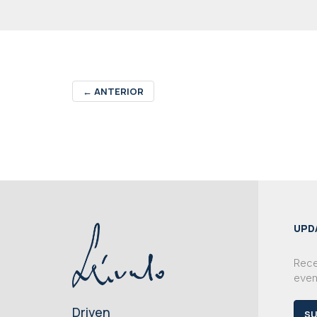
←
ANTERIOR
UPD
Rece
even
Driven
SU