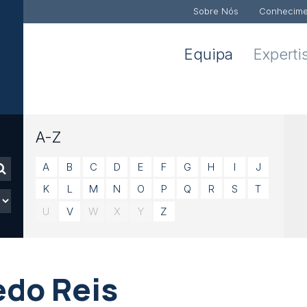
Sobre Nós
Conhecime
Equipa
Experti
A-Z
A
B
C
D
E
F
G
H
I
J
K
L
M
N
O
P
Q
R
S
T
U
V
W
X
Y
Z
edo Reis