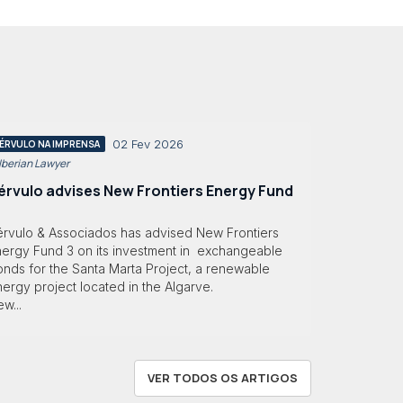
02 Fev 2026
ÉRVULO NA IMPRENSA
 Iberian Lawyer
érvulo advises New Frontiers Energy Fund
érvulo & Associados has advised New Frontiers
nergy Fund 3 on its investment in exchangeable
nds for the Santa Marta Project, a renewable
ergy project located in the Algarve.
w...
VER TODOS OS ARTIGOS