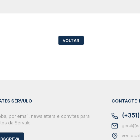
VOLTAR
ATES SÉRVULO
CONTACTE-
(+351)
ba, por email, newsletters e convites para
tos da Sérvulo
geral@s
ver loca
BSCREVA