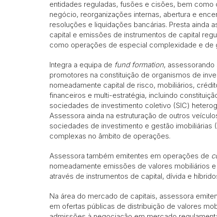
entidades reguladas, fusões e cisões, bem como
negócio, reorganizações internas, abertura e ence
resoluções e liquidações bancárias. Presta ainda
capital e emissões de instrumentos de capital regu
como operações de especial complexidade e de 
Integra a equipa de
fund formation
, assessorando
promotores na constituição de organismos de inves
nomeadamente capital de risco, mobiliários, crédito
financeiros e multi-estratégia, incluindo constitu
sociedades de investimento coletivo (SIC) heterog
Assessora ainda na estruturação de outros veículos
sociedades de investimento e gestão imobiliárias (S
complexas no âmbito de operações.
Assessora também emitentes em operações de
c
nomeadamente emissões de valores mobiliários e
através de instrumentos de capital, dívida e híbri
Na área do mercado de capitais, assessora emitente
em ofertas públicas de distribuição de valores mo
admissões à negociação em mercado regulamenta