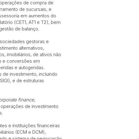
 operações de compra de
rramento de sucursais, e
 assessoria em aumentos do
latório (CET1, AT1 e T2), bem
gestão de balanço.
 sociedades gestoras e
timento alternativos,
s, imobiliários, de ativos não
ição e conversões em
eridas e autogeridas.
 de investimento, incluindo
IGI), e de estruturas
orporate finance
,
 operações de investimento
dos.
s e instituições financeiras
biliários (ECM e DCM),
do e sistema de negociação