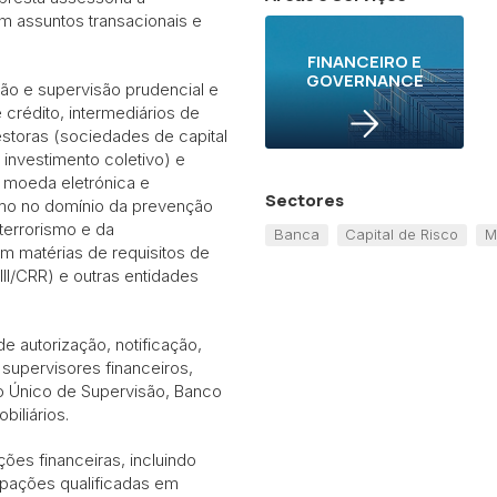
 em assuntos transacionais e
FINANCEIRO E
GOVERNANCE
ação e supervisão prudencial e
 crédito, intermediários de
storas (sociedades de capital
investimento coletivo) e
e moeda eletrónica e
Sectores
omo no domínio da prevenção
terrorismo e da
Banca
Capital de Risco
M
em matérias de requisitos de
 III/CRR) e outras entidades
 autorização, notificação,
supervisores financeiros,
 Único de Supervisão, Banco
biliários.
ões financeiras, incluindo
cipações qualificadas em