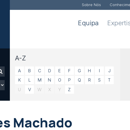
Sobre Nós
Conhecime
Equipa
Experti
A-Z
A
B
C
D
E
F
G
H
I
J
K
L
M
N
O
P
Q
R
S
T
U
V
W
X
Y
Z
res Machado