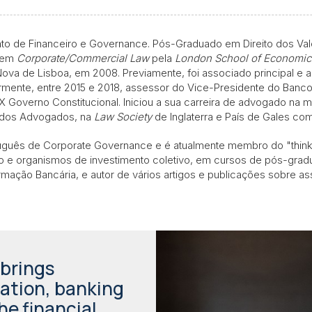
 de Financeiro e Governance. Pós-Graduado em Direito dos Valor
) em
Corporate/Commercial Law
pela
London School of Economics
e Nova de Lisboa, em 2008. Previamente, foi associado principal 
rmente, entre 2015 e 2018, assessor do Vice-Presidente do Banco
XIX Governo Constitucional. Iniciou a sua carreira de advogado
em dos Advogados, na
Law Society
de Inglaterra e País de Gales c
rtuguês de Corporate Governance e é atualmente membro do "thi
o e organismos de investimento coletivo, em cursos de pós-grad
mação Bancária, e autor de vários artigos e publicações sobre as
brings
lation, banking
he financial