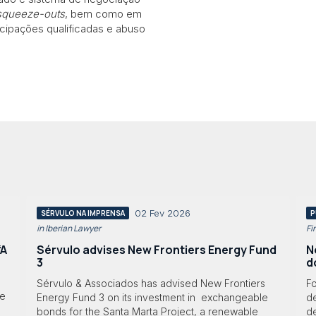
squeeze-outs
, bem como em
icipações qualificadas e abuso
02 Fev 2026
SÉRVULO NA IMPRENSA
P
in Iberian Lawyer
Fi
“A
Sérvulo advises New Frontiers Energy Fund
N
3
d
Sérvulo & Associados has advised New Frontiers
F
de
Energy Fund 3 on its investment in exchangeable
d
bonds for the Santa Marta Project, a renewable
d