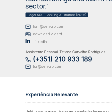
sector.”
Legal 500, Banking & Finance (2026)
fsm@servulo.com
download v-card
LinkedIn
Assistente Pessoal: Tatiana Carvalho Rodrigues
(+351) 210 933 189
tcr@servulo.com
Experiência Relevante
Detém vasta experiência em regulação financeira, 