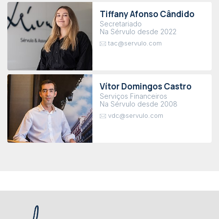
Tiffany Afonso Cândido
Secretariado
Na Sérvulo desde 2022
tac@servulo.com
Vítor Domingos Castro
Serviços Financeiros
Na Sérvulo desde 2008
vdc@servulo.com