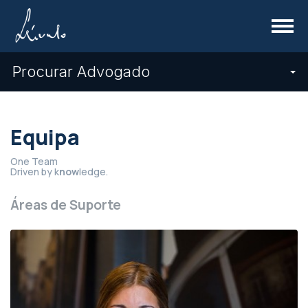
Menu
Procurar Advogado
Equipa
One Team
Driven by k
now
ledge.
Áreas de Suporte