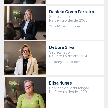
Daniela Costa Ferreira
Secretariado
Na Sérvulo desde 2008
dcf@servulo.com
Débora Silva
Secretariado
Na Sérvulo desde 2024
dsa@servulo.com
Elisa Nunes
Serviços de Manutenção
Na Sérvulo desde 1999