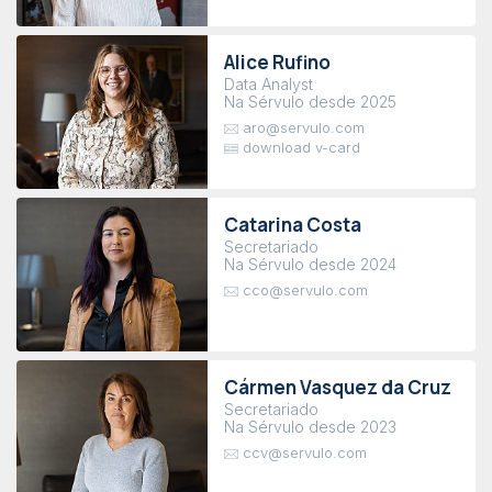
Alice Rufino
Data Analyst
Na Sérvulo desde 2025
aro@servulo.com
download v-card
Catarina Costa
Secretariado
Na Sérvulo desde 2024
cco@servulo.com
Cármen Vasquez da Cruz
Secretariado
Na Sérvulo desde 2023
ccv@servulo.com