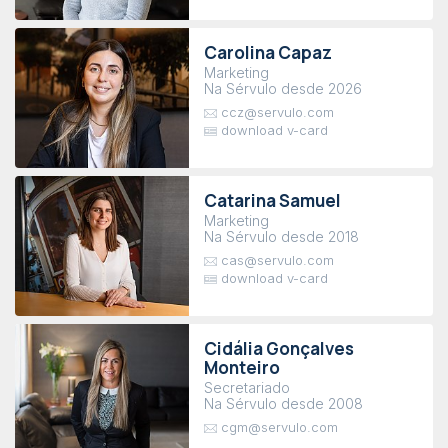
Carolina Capaz
Marketing
Na Sérvulo desde 2026
ccz@servulo.com
download v-card
Catarina Samuel
Marketing
Na Sérvulo desde 2018
cas@servulo.com
download v-card
Cidália Gonçalves
Monteiro
Secretariado
Na Sérvulo desde 2008
cgm@servulo.com