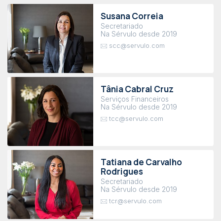
Susana Correia
Secretariado
Na Sérvulo desde 2019
scc@servulo.com
Tânia Cabral Cruz
Serviços Financeiros
Na Sérvulo desde 2019
tcc@servulo.com
Tatiana de Carvalho
Rodrigues
Secretariado
Na Sérvulo desde 2019
tcr@servulo.com