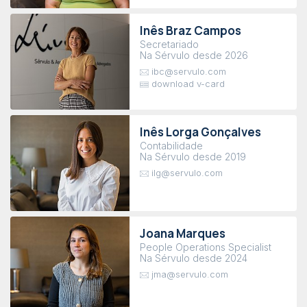
Inês Braz Campos
Secretariado
Na Sérvulo desde 2026
ibc@servulo.com
download v-card
Inês Lorga Gonçalves
Contabilidade
Na Sérvulo desde 2019
ilg@servulo.com
Joana Marques
People Operations Specialist
Na Sérvulo desde 2024
jma@servulo.com