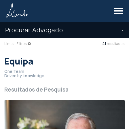
Menu
Procurar Advogado
Limpar Filtros
41
resultados
Equipa
One Team
Driven by k
now
ledge.
Resultados de Pesquisa