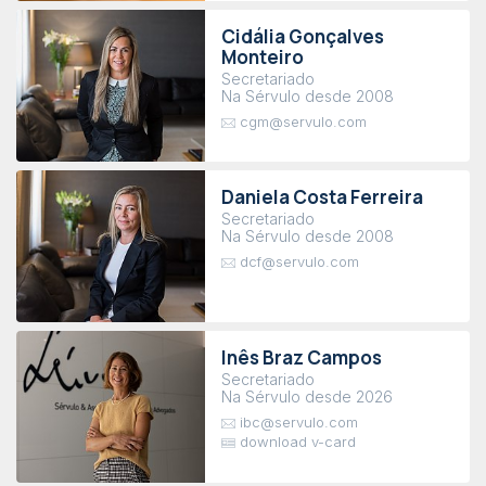
Cidália Gonçalves
Monteiro
Secretariado
Na Sérvulo desde 2008
cgm@servulo.com
Daniela Costa Ferreira
Secretariado
Na Sérvulo desde 2008
dcf@servulo.com
Inês Braz Campos
Secretariado
Na Sérvulo desde 2026
ibc@servulo.com
download v-card