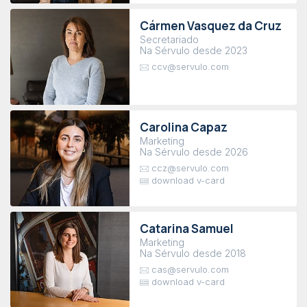
Cármen Vasquez da Cruz
Secretariado
Na Sérvulo desde 2023
ccv@servulo.com
Carolina Capaz
Marketing
Na Sérvulo desde 2026
ccz@servulo.com
download v-card
Catarina Samuel
Marketing
Na Sérvulo desde 2018
cas@servulo.com
download v-card