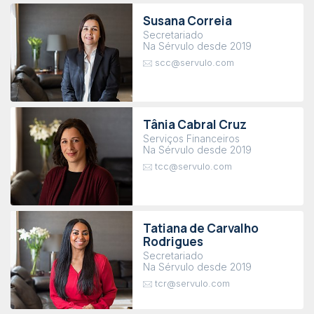
Susana Correia
Secretariado
Na Sérvulo desde 2019
scc@servulo.com
Tânia Cabral Cruz
Serviços Financeiros
Na Sérvulo desde 2019
tcc@servulo.com
Tatiana de Carvalho
Rodrigues
Secretariado
Na Sérvulo desde 2019
tcr@servulo.com