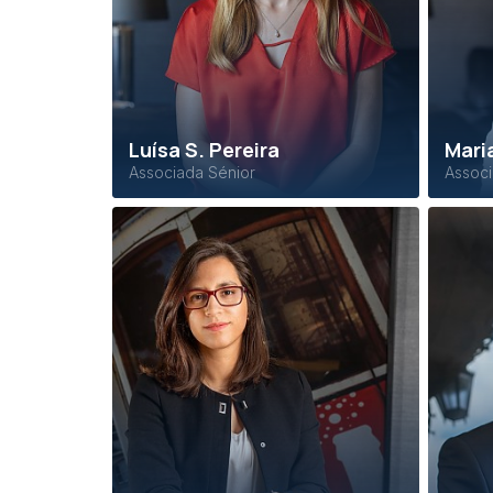
Luísa S. Pereira
Mari
Associada Sénior
Associ