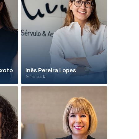
ixoto
Inês Pereira Lopes
Associada