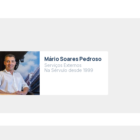
Mário Soares Pedroso
Serviços Externos
Na Sérvulo desde 1999