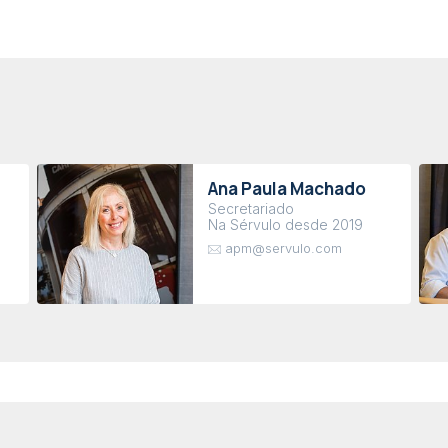
Ana Paula Machado
Secretariado
Na Sérvulo desde 2019
apm@servulo.com