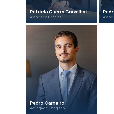
Patrícia Guerra Carvalhal
Pedr
Associada Principal
Associ
Pedro Carneiro
Advogado Estagiário