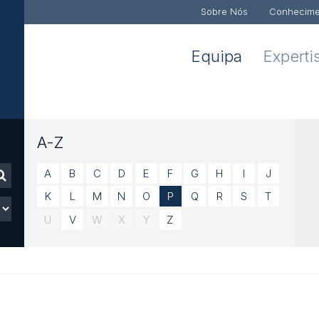
Sobre Nós
Conhecime
Equipa
Experti
A-Z
A
B
C
D
E
F
G
H
I
J
K
L
M
N
O
P
Q
R
S
T
U
V
W
X
Y
Z