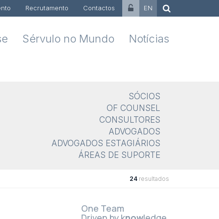
nto
Recrutamento
Contactos
EN
se
Sérvulo no Mundo
Notícias
SÓCIOS
OF COUNSEL
CONSULTORES
ADVOGADOS
ADVOGADOS ESTAGIÁRIOS
ÁREAS DE SUPORTE
24
resultados
One Team
Driven by k
now
ledge.