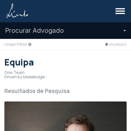
Menu
Procurar Advogado
Limpar Filtros
8
resultados
Equipa
One Team
Driven by k
now
ledge.
Resultados de Pesquisa