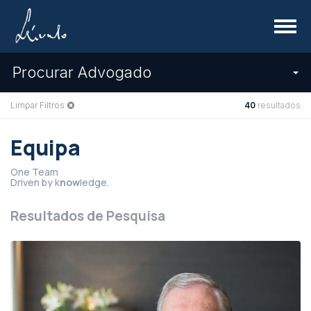
Menu
Procurar Advogado
Limpar Filtros
40
resultados
Equipa
One Team
Driven by k
now
ledge.
Resultados de Pesquisa