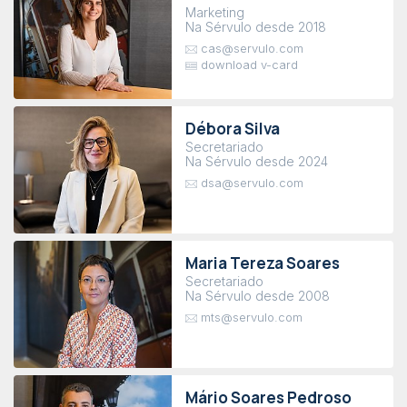
Marketing
Na Sérvulo desde 2018
cas@servulo.com
download v-card
Débora Silva
Secretariado
Na Sérvulo desde 2024
dsa@servulo.com
Maria Tereza Soares
Secretariado
Na Sérvulo desde 2008
mts@servulo.com
Mário Soares Pedroso