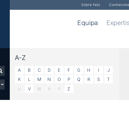
Sobre Nós
Conhecime
Equipa
Experti
A-Z
A
B
C
D
E
F
G
H
I
J
K
L
M
N
O
P
Q
R
S
T
U
V
W
X
Y
Z