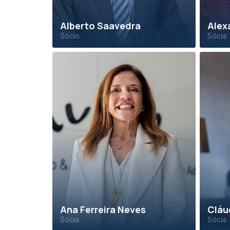
Alberto Saavedra
Alex
Sócio
Sócia
Ana Ferreira Neves
Cláu
Sócia
Sócia