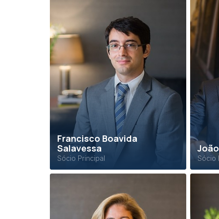
Francisco Boavida
Salavessa
João
Sócio Principal
Sócio 