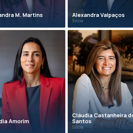
andra M. Martins
Alexandra Valpaços
Sócia
Cláudia Castanheira d
dia Amorim
Santos
Sócia