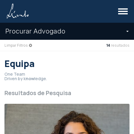
Menu
Procurar Advogado
Limpar Filtros
14
resultados
Equipa
One Team
Driven by k
now
ledge.
Resultados de Pesquisa